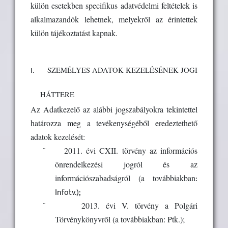
külön esetekben specifikus adatvédelmi feltételek is
alkalmazandók lehetnek, melyekről az érintettek
külön tájékoztatást kapnak.
I.
SZEMÉLYES ADATOK KEZELÉSÉNEK JOGI
HÁTTERE
Az Adatkezelő
az alábbi jogszabályokra tekintettel
határozza meg a tevékenységéből eredeztethető
adatok kezelését:
¨
2011. évi CXII. törvény az információs
önrendelkezési jogról és az
:
információszabadságról (
a továbbiakban
Infotv.);
¨
2013. évi V. törvény a Polgári
Törvénykönyvről (a továbbiakban: Ptk.);