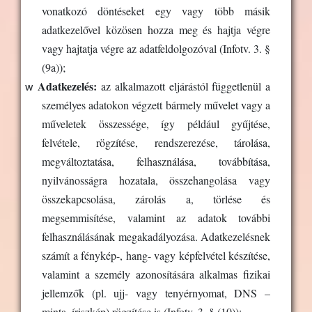
vonatkozó döntéseket egy vagy több másik
adatkezelővel közösen hozza meg és hajtja végre
vagy hajtatja végre az adatfeldolgozóval (Infotv. 3. §
(9a));
w
Adatkezelés:
az alkalmazott eljárástól függetlenül a
személyes adatokon végzett bármely művelet vagy a
műveletek összessége, így például gyűjtése,
felvétele, rögzítése, rendszerezése, tárolása,
megváltoztatása, felhasználása, továbbítása,
nyilvánosságra hozatala, összehangolása vagy
összekapcsolása, zárolás a, törlése és
megsemmisítése, valamint az adatok további
felhasználásának megakadályozása. Adatkezelésnek
számít a fénykép-, hang- vagy képfelvétel készítése,
valamint a személy azonosítására alkalmas fizikai
jellemzők (pl. ujj- vagy tenyérnyomat, DNS –
minta, íriszkép) rögzítése is (Infotv. 3. § (10));