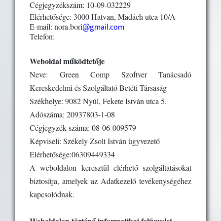
Cégjegyzékszám: 10-09-032229
Elérhetősége: 3000 Hatvan, Madách utca 10/A
@gmail.com
E-mail: nora.bori
Telefon:
Weboldal működtetője
Neve: Green Comp Szoftver Tanácsadó
Kereskedelmi és Szolgáltató Betéti Társaság
Székhelye: 9082 Nyúl, Fekete István utca 5.
Adószáma: 20937803-1-08
Cégjegyzék száma: 08-06-009579
Képviseli: Székely Zsolt István ügyvezető
Elérhetősége:06309449334
A weboldalon keresztül elérhető szolgáltatásokat
biztosítja, amelyek az Adatkezelő tevékenységéhez
kapcsolódnak.
Weboldalon történő informatikai felügyelet