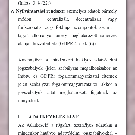
(
Infotv. 3. § (22))
w
Nyilvántartási rendszer:
személyes adatok bármely
módon – centralizált, decentralizált vagy
funkcionális vagy földrajzi szempontok szerint –
tagolt állománya, amely meghatározott ismérvek
alapján hozzáférhető (GDPR 4. cikk (6)).
Amennyiben a mindenkori hatályos adatvédelmi
jogszabályok (jelen szabályzat megalkotásakor az
Infotv. és GDPR) fogalommagyarázatai eltérnek
jelen szabályzat fogalommagyarázataitól, akkor a
jogszabályok által meghatározott fogalmak az
irányadóak.
II.
ADATKEZELÉS ELVE
Az Adatkezelő a rögzített személyes adatokat a
mindenkor hatályos adatvédelmi jogszabályokkal –