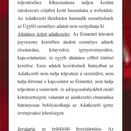
teljesítéséhez felhasználásra tudjon kerülni
(társkeresés céljából kerül használatra a weboldal).
Az Adatkezelő illetéktelen harmadik személyeknek
az Ügyfél személyes adatait nem szolgáltatja ki.
Általános üzleti adatkezelés
: Az Érintettel létesített
jogviszony keretében átadott személyes adatok
elszámolási, könyvelési, igényérvényesítési,
kapcsolattartási, és egyéb általános célból történő
kezelése. Ezen adatok kezelésének hiányában az
Adatkezelő nem tudja teljesíteni a szerződést, nem
tudja felvenni a kapcsolatot az Érintettel, nem tudja
teljesíteni a számviteli- és adójogszabályokból eredő
kötelezettségeit, valamint az adatkezelés elmaradása
hátrányosan befolyásolhatja az Adatkezelő igény
érvényesítési lehetőségeit.
Jogalapja
: az érdeklődő hozzájárulása. Az