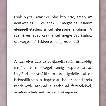
, amely az
Csak olyan személyes adat kezelhet
ő
adatkezelés céljának megvalósulásához
elengedhetetlen, a cél elérésére alkalmas. A
személyes adat csak a cél megvalósulásához
szükséges mértékben és ideig kezelhet
.
ő
A személyes adat az adatkezelés során mindaddig
rzi e min
ségét, amíg kapcsolata az
meg
ő
ő
Ügyféllel helyreállítható. Az Ügyféllel akkor
helyreállítható a kapcsolat, ha az Adatkezel
ő
rendelkezik azokkal a technikai feltételekkel,
amelyek a helyreállításhoz szükségesek.