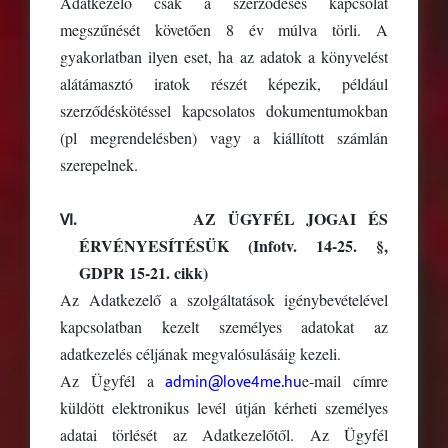
Adatkezelő csak a szerződéses kapcsolat
megszűnését követően 8 év múlva törli. A
gyakorlatban ilyen eset, ha az adatok a könyvelést
alátámasztó iratok részét képezik, például
szerződéskötéssel kapcsolatos dokumentumokban
(pl megrendelésben) vagy a kiállított számlán
szerepelnek.
VI.
AZ ÜGYFÉL JOGAI ÉS
ÉRVÉNYESÍTÉSÜK
(Infotv. 14-25. §,
GDPR 15-21. cikk)
Az Adatkezelő a szolgáltatások igénybevételével
kapcsolatban kezelt személyes adatokat az
adatkezelés céljának megvalósulásáig kezeli.
admin@love4me.hu
Az Ügyfél a
e-mail címre
küldött elektronikus levél útján kérheti személyes
adatai törlését az Adatkezelőtől. Az Ügyfél