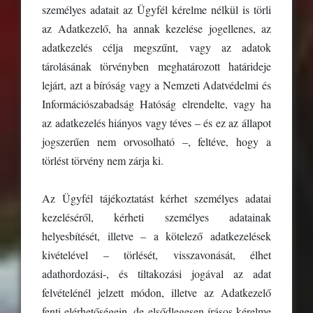
személyes adatait az Ügyfél kérelme nélkül is törli
az Adatkezelő, ha annak kezelése jogellenes, az
adatkezelés célja megszűnt, vagy az adatok
tárolásának törvényben meghatározott határideje
lejárt, azt a bíróság vagy a Nemzeti Adatvédelmi és
Információszabadság Hatóság elrendelte, vagy ha
az adatkezelés hiányos vagy téves – és ez az állapot
jogszerűen nem orvosolható –, feltéve, hogy a
törlést törvény nem zárja ki.
Az Ügyfél tájékoztatást kérhet személyes adatai
kezeléséről, kérheti személyes adatainak
helyesbítését, illetve – a kötelező adatkezelések
kivételével – törlését, visszavonását, élhet
adathordozási-, és tiltakozási jogával az adat
felvételénél jelzett módon, illetve az Adatkezelő
fenti elérhetőségein, de elsődlegesen írásos kérelme