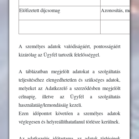
Előfizetett díjcsomag
Azonosítás, meglév
A személyes adatok valódiságáért, pontosságáért
kizárólag az Ügyfél tartozik felelősséggel.
A táblázatban megjelölt adatokat a szolgáltatás
teljesítéséhez elengedhetetlen és szükséges adatok,
melyeket az Adatkezelő a szerződésben megjelölt
célnapig, illetve az Ügyfél a szolgáltatás
használatáig/lemondásáig kezeli.
Ezen időpontot követően a személyes adatok
véglegesen és helyreállíthatatlanul törlésre kerülnek.
Az adatkezelés időtartama, az adatok törlésének