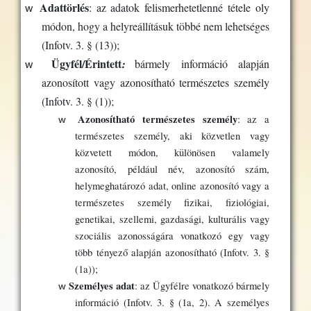
w
Adattörlés
: az adatok felismerhetetlenné tétele oly
módon, hogy a helyreállításuk többé nem lehetséges
(Infotv. 3. § (13));
w
Ügyfél/Érintett
:
bármely információ alapján
azonosított vagy azonosítható természetes személy
(
Infotv. 3. § (1));
w
Azonosítható természetes személy
: az a
természetes személy, aki közvetlen vagy
közvetett módon, különösen valamely
azonosító, például név, azonosító szám,
helymeghatározó adat, online azonosító vagy a
természetes személy fizikai, fiziológiai,
genetikai, szellemi, gazdasági, kulturális vagy
szociális azonosságára vonatkozó egy vagy
több tényező alapján azonosítható (Infotv. 3. §
(1a));
w
Személyes adat
: az Ügyfélre vonatkozó bármely
információ (Infotv. 3. § (1a, 2). A személyes