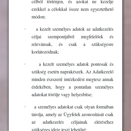
célból történjen, és azokat ne kezelje
ezekkel a célokkal össze nem egyeztethető
módon;
·
a kezelt személyes adatok az adatkezelés
céljai szempontjából megfelelőek és
relevánsak, és csak a szükségesre
korlátozódnak;
·
a kezelt személyes adatok pontosak és
szükség esetén naprakészek. Az Adatkezelő
minden észszerű intézkedést megtesz annak
érdekében, hogy a pontatlan személyes
adatokat törölje vagy helyesbítse;
·
a személyes adatokat csak olyan formában
tárolja, amely az Ügyfelek azonosítását csak
az adatkezelés céljainak eléréséhez
szükséges ideig teszi lehetővé;