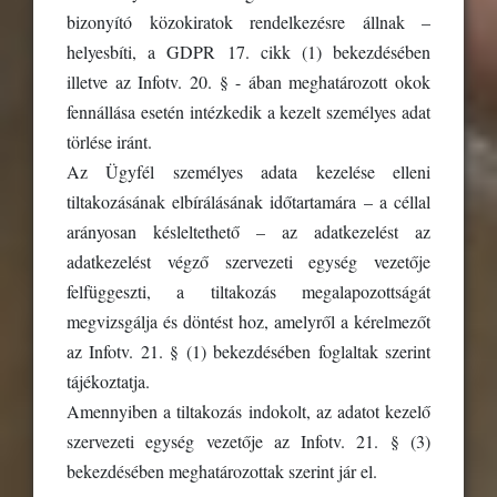
bizonyító közokiratok rendelkezésre állnak –
helyesbíti, a GDPR 17. cikk (1) bekezdésében
illetve az Infotv. 20. § - ában meghatározott okok
fennállása esetén intézkedik a kezelt személyes adat
törlése iránt.
Az Ügyfél személyes adata kezelése elleni
tiltakozásának elbírálásának időtartamára – a céllal
arányosan késleltethető – az adatkezelést az
adatkezelést végző szervezeti egység vezetője
felfüggeszti, a tiltakozás megalapozottságát
megvizsgálja és döntést hoz, amelyről a kérelmezőt
az Infotv. 21. § (1) bekezdésében foglaltak szerint
tájékoztatja.
Amennyiben a tiltakozás indokolt, az adatot kezelő
szervezeti egység vezetője az Infotv. 21. § (3)
bekezdésében meghatározottak szerint jár el.