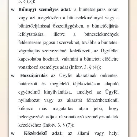
3. § (3));
w
Bűnügyi személyes adat
:
a büntetőeljárás során
vagy azt megelőzően a bűncselekménnyel vagy a
büntetőeljárással összefüggésben, a büntetőeljárás
lefolytatására, illetve a bűncselekmények
felderítésére jogosult szerveknél, továbbá a büntetés-
végrehajtás szervezeténél keletkezett, az Ügyféllel
kapcsolatba hozható, valamint a büntetett előéletre
vonatkozó személyes adat (
Infotv. 3. § (4))
;
w
Hozzájárulás
az Ügyfél akaratának önkéntes,
határozott és megfelelő tájékoztatáson alapuló
egyértelmű kinyilvánítása, amellyel az Ügyfél
nyilatkozat vagy az akaratát félreérthetetlenül
kifejező más magatartás útján jelzi, hogy
beleegyezését adja a rá vonatkozó személyes adatok
kezeléséhez (
Infotv. 3. § (7));
w
Közérdekű adat:
az állami vagy helyi