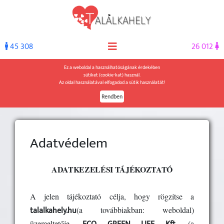
45 308
26 012
Ez a weboldal a használhatóságának érdekében
sütiket (cookie-kat) használ.
Az oldal használatával elfogadod a sütik használatát!
Rendben
Adatvédelem
ADATKEZELÉSI TÁJÉKOZTATÓ
A jelen tájékoztató célja, hogy rögzítse a
talalkahely
.hu
(a továbbiakban: weboldal)
üzemeltetője,
(a