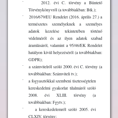
¨
2012. évi C. törvény a Büntető
Törvénykönyvről (a továbbiakban: Btk.);
¨
2016/679/EU Rendelet (2016. április 27.) a
természetes személyeknek a személyes
adatok kezelése tekintetében történő
védelméről és az ilyen adatok szabad
áramlásáról, valamint a 95/46/EK Rendelet
hatályon kívül helyezéséről (a továbbiakban:
GDPR);
¨
a számvitelről szóló 2000. évi C. törvény (
a
továbbiakban:
Számviteli tv.);
¨
a fogyasztókkal szembeni tisztességtelen
kereskedelmi gyakorlat tilalmáról szóló
2008. évi XLIII. törvény (
a
továbbiakban: Fgytv.)
;
¨
a kereskedelemről szóló 2005. évi
CLXIV. törvény;