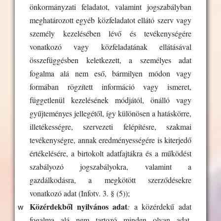
önkormányzati feladatot, valamint jogszabályban
meghatározott egyéb közfeladatot ellátó szerv vagy
személy kezelésében lévő és tevékenységére
vonatkozó vagy közfeladatának ellátásával
összefüggésben keletkezett, a személyes adat
fogalma alá nem eső, bármilyen módon vagy
formában rögzített információ vagy ismeret,
függetlenül kezelésének módjától, önálló vagy
gyűjteményes jellegétől, így különösen a hatáskörre,
illetékességre, szervezeti felépítésre, szakmai
tevékenységre, annak eredményességére is kiterjedő
értékelésére, a birtokolt adatfajtákra és a működést
szabályozó jogszabályokra, valamint a
gazdálkodásra, a megkötött szerződésekre
vonatkozó adat (
Infotv. 3. § (5))
;
w
Közérdekből nyilvános adat
:
a közérdekű adat
fogalma alá nem tartozó minden olyan adat,