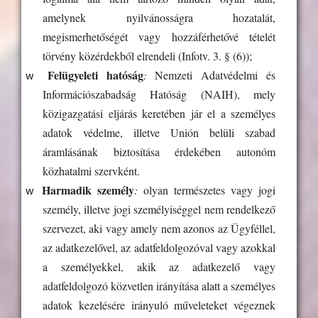
amelynek nyilvánosságra hozatalát,
megismerhetőségét vagy hozzáférhetővé tételét
törvény közérdekből elrendeli (
Infotv. 3. § (6))
;
w
Felügyeleti hatóság
:
Nemzeti Adatvédelmi és
Információszabadság Hatóság (NAIH), mely
közigazgatási eljárás keretében jár el a személyes
adatok védelme, illetve Unión belüli szabad
áramlásának biztosítása érdekében autonóm
közhatalmi szervként.
w
Harmadik személy
:
olyan természetes vagy jogi
személy, illetve jogi személyiséggel nem rendelkező
szervezet, aki vagy amely nem azonos az Ügyféllel,
az adatkezelővel, az adatfeldolgozóval vagy azokkal
a személyekkel, akik az adatkezelő vagy
adatfeldolgozó közvetlen irányítása alatt a személyes
adatok kezelésére irányuló műveleteket végeznek