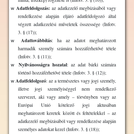
w
Adatfeldolgozás:
az adatkezelő megbízásából vagy
rendelkezése alapján eljáró adatfeldolgozó által
végzett adatkezelési műveletek összessége
(Infotv.
3. § (17));
w
Adattovábbítás
: ha az adatot meghatározott
harmadik személy számára hozzáférhetővé tétele
(Infotv. 3. § (11));
w
Nyilvánosságra hozatal
:
az adat bárki számára
történő hozzáférhetővé tétele
(Infotv. 3. § (12));
w
Adatfeldolgozó
: a
z a természetes vagy jogi személy,
illetve jogi személyiséggel nem rendelkező
szervezet, aki vagy amely – törvényben vagy az
Európai Unió kötelező jogi aktusában
meghatározott keretek között és feltételekkel – az
adatkezelő megbízásából vagy rendelkezése alapján
személyes adatokat kezel
(Infotv. 3. § (18));