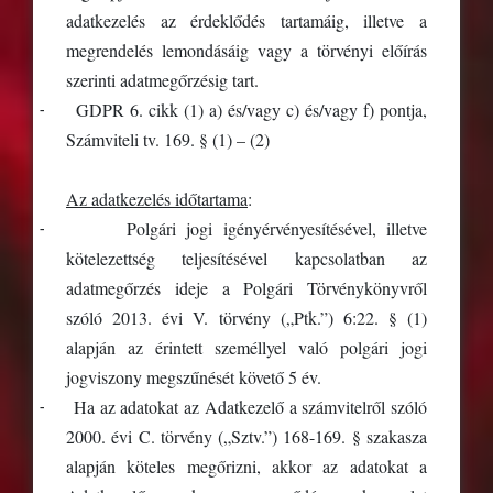
adatkezelés az érdeklődés tartamáig, illetve a
megrendelés lemondásáig vagy a törvényi előírás
szerinti adatmegőrzésig tart.
-
GDPR 6. cikk (1) a) és/vagy c) és/vagy f) pontja,
Számviteli tv. 169. § (1) – (2)
Az adatkezelés időtartama
:
-
Polgári jogi igényérvényesítésével, illetve
kötelezettség teljesítésével kapcsolatban az
adatmegőrzés ideje a Polgári Törvénykönyvről
szóló 2013. évi V. törvény („Ptk.”) 6:22. § (1)
alapján az érintett személlyel való polgári jogi
jogviszony megszűnését követő 5 év.
-
Ha az adatokat az Adatkezelő a számvitelről szóló
2000. évi C. törvény („Sztv.”) 168-169. § szakasza
alapján köteles megőrizni, akkor az adatokat a